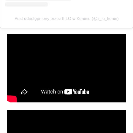
Post udostępniony przez II LO w Koninie (@ii_lo_konin)