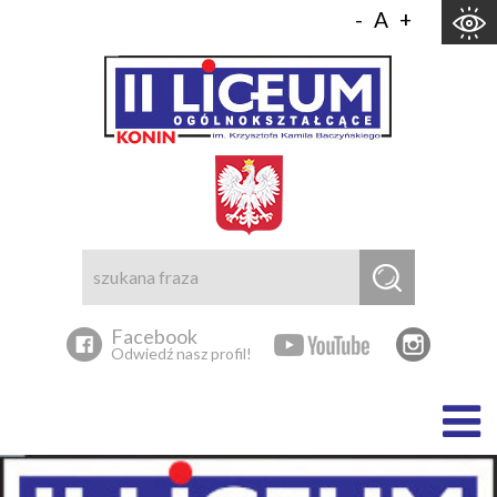
Skocz do zawartości
-
A
+
Facebook
Odwiedź nasz profil!