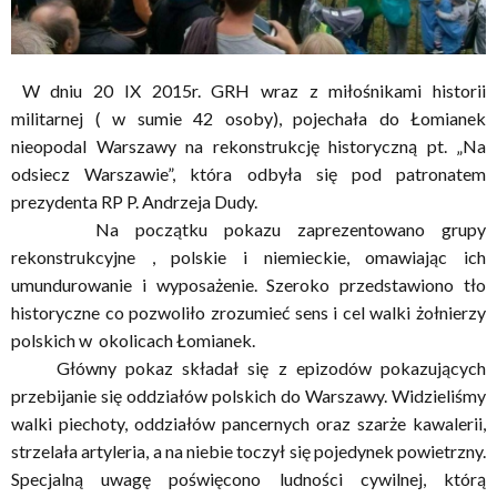
W dniu 20 IX 2015r. GRH wraz z miłośnikami historii
militarnej ( w sumie 42 osoby), pojechała do Łomianek
nieopodal Warszawy na rekonstrukcję historyczną pt. „Na
odsiecz Warszawie”, która odbyła się pod patronatem
prezydenta RP P. Andrzeja Dudy.
Na początku pokazu zaprezentowano grupy
rekonstrukcyjne , polskie i niemieckie, omawiając ich
umundurowanie i wyposażenie. Szeroko przedstawiono tło
historyczne co pozwoliło zrozumieć sens i cel walki żołnierzy
polskich w okolicach Łomianek.
Główny pokaz składał się z epizodów pokazujących
przebijanie się oddziałów polskich do Warszawy. Widzieliśmy
walki piechoty, oddziałów pancernych oraz szarże kawalerii,
strzelała artyleria, a na niebie toczył się pojedynek powietrzny.
Specjalną uwagę poświęcono ludności cywilnej, którą