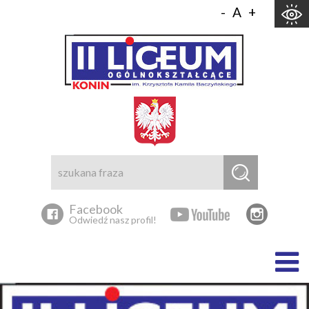
Skocz do zawartości
-
A
+
Facebook
Odwiedź nasz profil!