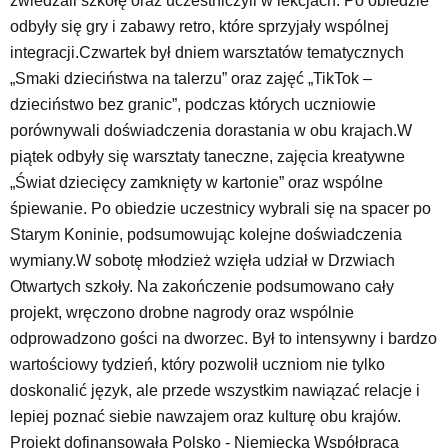
zwiedzali szkołę oraz uczestniczyli w lekcjach. Po obiedzie
odbyły się gry i zabawy retro, które sprzyjały wspólnej
integracji.Czwartek był dniem warsztatów tematycznych
„Smaki dzieciństwa na talerzu” oraz zajęć „TikTok –
dzieciństwo bez granic”, podczas których uczniowie
porównywali doświadczenia dorastania w obu krajach.W
piątek odbyły się warsztaty taneczne, zajęcia kreatywne
„Świat dziecięcy zamknięty w kartonie” oraz wspólne
śpiewanie. Po obiedzie uczestnicy wybrali się na spacer po
Starym Koninie, podsumowując kolejne doświadczenia
wymiany.W sobotę młodzież wzięła udział w Drzwiach
Otwartych szkoły. Na zakończenie podsumowano cały
projekt, wręczono drobne nagrody oraz wspólnie
odprowadzono gości na dworzec. Był to intensywny i bardzo
wartościowy tydzień, który pozwolił uczniom nie tylko
doskonalić język, ale przede wszystkim nawiązać relacje i
lepiej poznać siebie nawzajem oraz kulturę obu krajów.
Projekt dofinansowała Polsko - Niemiecka Współpraca