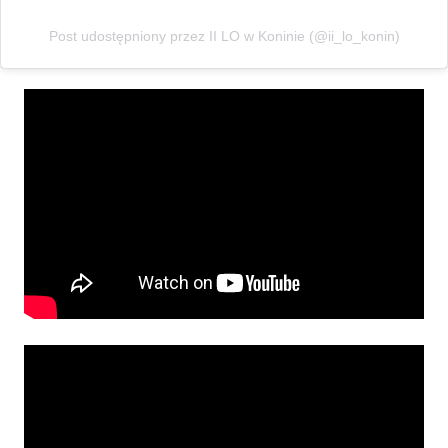
Post udostępniony przez II LO w Koninie (@ii_lo_konin)